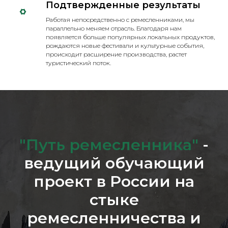
Подтвержденные результаты
Работая непосредственно с ремесленниками, мы
параллельно меняем отрасль. Благодаря нам
появляется больше популярных локальных продуктов,
рождаются новые фестивали и культурные события,
происходит расширение производства, растет
туристический поток.
"Путь ремесленника"
-
ведущий обучающий
проект в России на
стыке
ремесленничества и